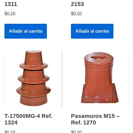
1311
2153
$
0,10
$
0,10
Añadir al carrito
Añadir al carrito
T-17500MG-4 Ref.
Pasamuros M15 –
1324
Ref. 1270
$
0,10
$
0,10