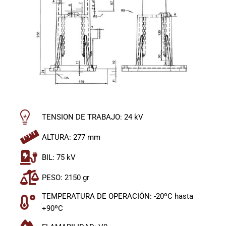
TENSION DE TRABAJO: 24 kV
ALTURA: 277 mm
BIL: 75 kV
PESO: 2150 gr
TEMPERATURA DE OPERACIÓN: -20ºC hasta
+90ºC