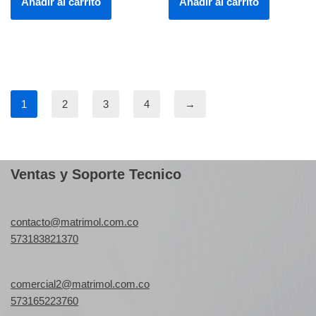
Añadir al carrito
Añadir al carrito
1
2
3
4
→
Ventas y Soporte Tecnico
contacto@matrimol.com.co
573183821370
comercial2@matrimol.com.co
573165223760