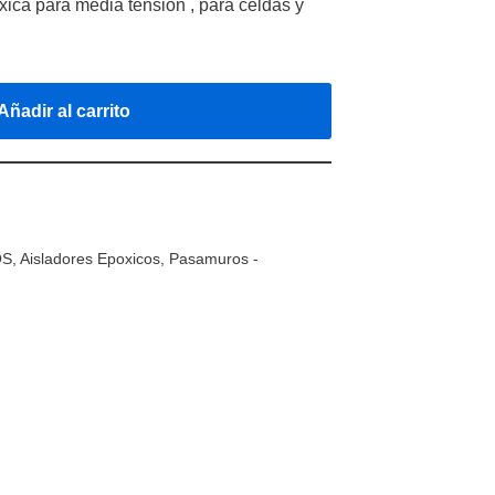
ica para media tensión , para celdas y
Añadir al carrito
OS
,
Aisladores Epoxicos
,
Pasamuros -