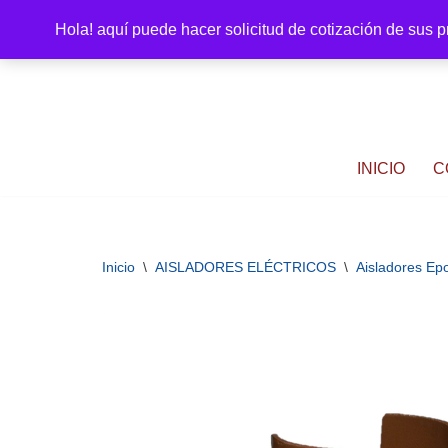
Hola! aquí puede hacer solicitud de cotización de sus 
Saltar
al
contenido
INICIO
C
Inicio
\
AISLADORES ELÉCTRICOS
\
Aisladores Ep