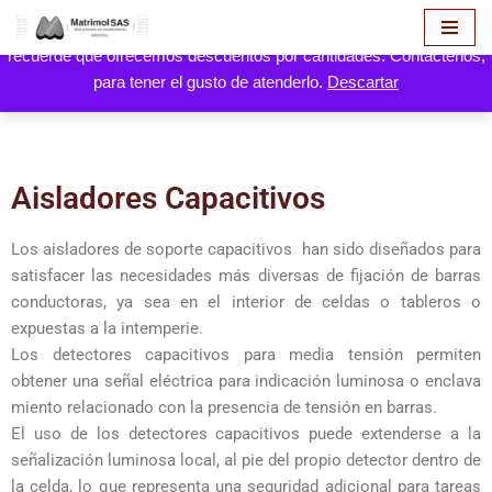
Hola! aquí puede hacer solicitud de cotización de sus productos,
recuerde que ofrecemos descuentos por cantidades. Contáctenos,
Saltar
para tener el gusto de atenderlo.
Descartar
al
contenido
Aisladores Capacitivos
Los aisladores de soporte capacitivos han sido diseñados para
satisfacer las necesidades más diversas de fijación de barras
conductoras, ya sea en el interior de celdas o tableros o
expuestas a la intemperie.
Los
detectores capacitivos
para media tensión permiten
obtener una se
ñal eléctrica para indicación luminosa o enclava
miento relacionado con la presencia de tensión en
barras.
El uso de los detectores capacitivos puede extenderse a la
señalización luminosa local, al pie del propio detector dentro de
la celda, lo que representa una seguridad adicional para tareas