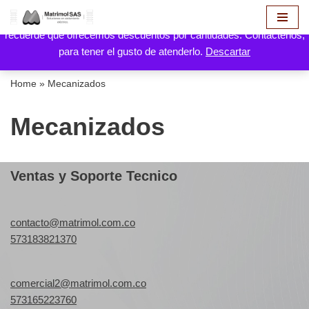
Hola! aquí puede hacer solicitud de cotización de sus productos,
recuerde que ofrecemos descuentos por cantidades. Contáctenos,
Saltar
para tener el gusto de atenderlo.
Descartar
al
contenido
Home
»
Mecanizados
Mecanizados
Ventas y Soporte Tecnico
contacto@matrimol.com.co
573183821370
comercial2@matrimol.com.co
573165223760