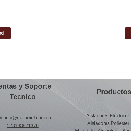
ad
entas y Soporte
Producto
Tecnico
Aisladores Eléctricos
ntacto@matrimol.com.co
Aisladores Poliester
573183821370
Materiales Aislantes
Serv