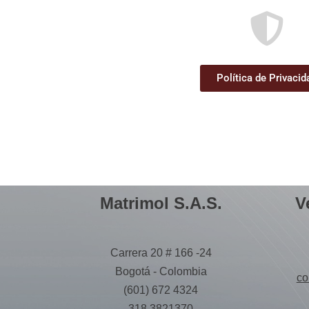
Política de Privacid
Matrimol S.A.S.
V
Carrera 20 # 166 -24
Bogotá - Colombia
co
(601) 672 4324
318 3821370