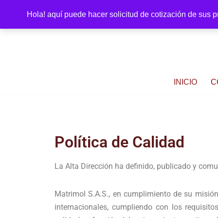
Hola! aquí puede hacer solicitud de cotización de sus 
Saltar
al
contenido
INICIO
C
Política de Calidad
La Alta Dirección ha definido, publicado y comun
Matrimol S.A.S., en cumplimiento de su misión
internacionales, cumpliendo con los requisitos