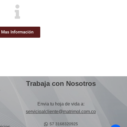
Mas Información
Trabaja con Nosotros
s
Envia tu hoja de vida a:
servicioalcliente@matrimol.com.co
57 3168320925
icios