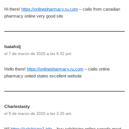
Hi there!
https://onlinepharmacy.ru.com
– cialis from canadian
pharmacy online very good site
Isaiahslj
el 7 de marzo de 2020 a las 6:32 pm
Hello there!
https://onlinepharmacy.ru.com
– cialis online
pharmacy united states excellent website
Charlestasty
el 9 de marzo de 2020 a las 3:25 am
Hi!
https://colchicine1.info
– buy colchicine online canada great