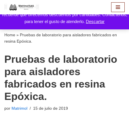
Hola! aquí puede hacer solicitud de cotización de sus productos,
recuerde que ofrecemos descuentos por cantidades. Contáctenos,
Saltar
para tener el gusto de atenderlo.
Descartar
al
contenido
Home
»
Pruebas de laboratorio para aisladores fabricados en
resina Epóxica.
Pruebas de laboratorio
para aisladores
fabricados en resina
Epóxica.
por
Matrimol
15 de julio de 2019