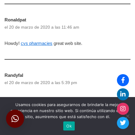
Ronaldpat
el 20 de marzo de 2020 a las 11:46 am
Howdy!
cvs pharmacies
great web site.
Randyfal
el 20 de marzo de 2020 a las 5:39 pm
Hi!
pharmacies that deliver near me
excellent site.
Usamos cookies para asegurarnos de brindarle la mejor
experiencia en nuestro sitio web. Si continúa utilizando este
sitio, asumiremos que está satisfecho con él.
Ok
DonaldRogs