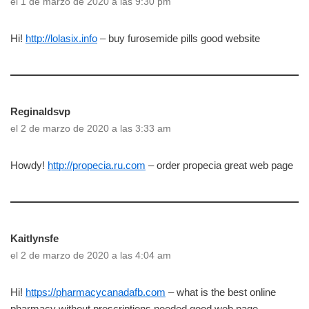
el 1 de marzo de 2020 a las 9:30 pm
Hi!
http://lolasix.info
– buy furosemide pills good website
Reginaldsvp
el 2 de marzo de 2020 a las 3:33 am
Howdy!
http://propecia.ru.com
– order propecia great web page
Kaitlynsfe
el 2 de marzo de 2020 a las 4:04 am
Hi!
https://pharmacycanadafb.com
– what is the best online
pharmacy without prescriptions needed good web page