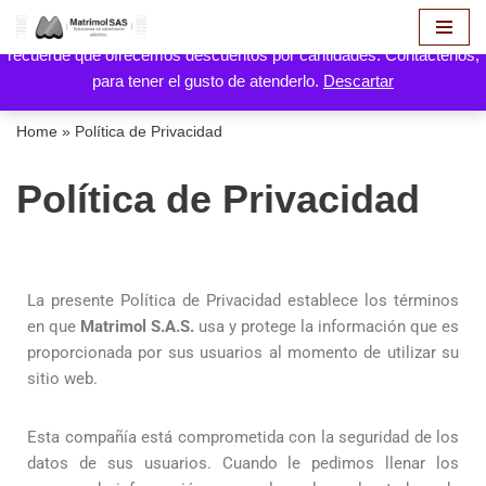
Hola! aquí puede hacer solicitud de cotización de sus productos,
recuerde que ofrecemos descuentos por cantidades. Contáctenos,
Saltar
para tener el gusto de atenderlo.
Descartar
al
contenido
Home
»
Política de Privacidad
Política de Privacidad
La presente Política de Privacidad establece los términos
en que
Matrimol S.A.S.
usa y protege la información que es
proporcionada por sus usuarios al momento de utilizar su
sitio web.
Esta compañía está comprometida con la seguridad de los
datos de sus usuarios. Cuando le pedimos llenar los