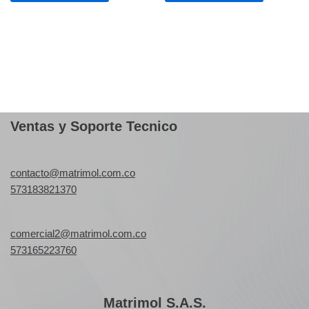
Ventas y Soporte Tecnico
contacto@matrimol.com.co
573183821370
comercial2@matrimol.com.co
573165223760
Matrimol S.A.S.