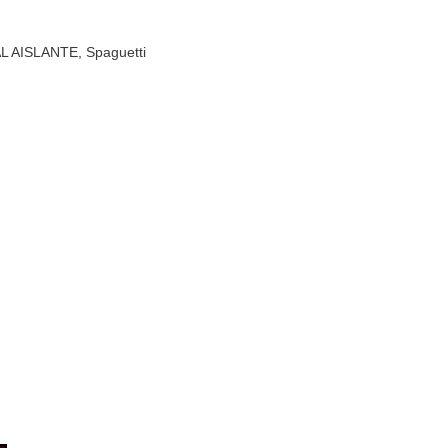
L AISLANTE
,
Spaguetti