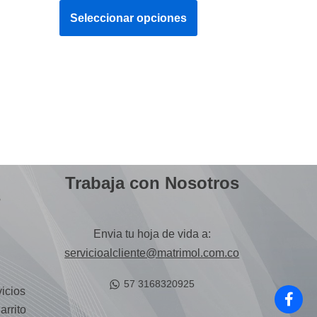
Seleccionar opciones
Trabaja con Nosotros
s
Envia tu hoja de vida a:
servicioalcliente@matrimol.com.co
57 3168320925
icios
arrito