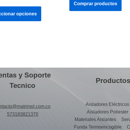
Comprar productos
ccionar opciones
entas y Soporte
Producto
Tecnico
Aisladores Eléctricos
ntacto@matrimol.com.co
Aisladores Poliester
573183821370
Materiales Aislantes
Serv
Funda Termoencogible
C