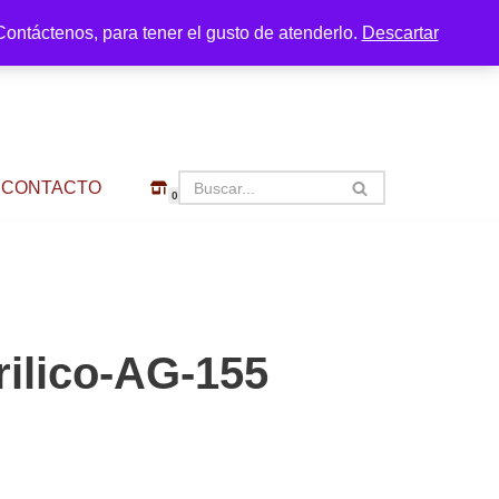
ontáctenos, para tener el gusto de atenderlo.
Descartar
CONTACTO
0
rilico-AG-155