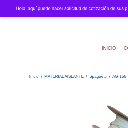
Hola! aquí puede hacer solicitud de cotización de sus 
Saltar
al
contenido
INICIO
C
Inicio
\
MATERIAL AISLANTE
\
Spaguetti
\
AG-155 