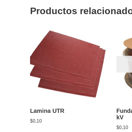
Productos relacionad
Lamina UTR
Funda
kV
$
0,10
$
0,10