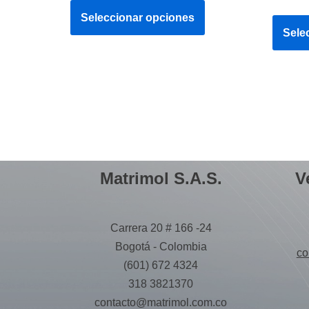
Seleccionar opciones
Sele
Matrimol S.A.S.
V
Carrera 20 # 166 -24
Bogotá - Colombia
co
(601) 672 4324
318 3821370
contacto@matrimol.com.co