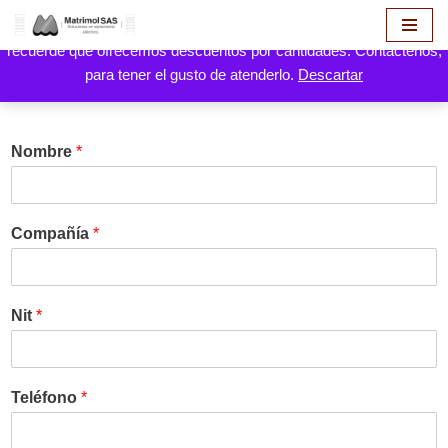
Hola! aquí puede hacer solicitud de cotización de sus productos,
recuerde que ofrecemos descuentos por cantidades. Contáctenos,
Saltar
Certificado ISO 9000-2015
para tener el gusto de atenderlo.
Descartar
al
contenido
Nombre
*
Compañía
*
Nit
*
Teléfono
*