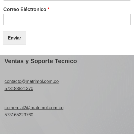
Correo Eléctronico
*
Enviar
Ventas y Soporte Tecnico
contacto@matrimol.com.co
573183821370
comercial2@matrimol.com.co
573165223760