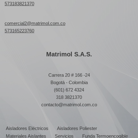
573183821370
comercial2@matrimol.com.co
573165223760
Matrimol S.A.S.
Carrera 20 # 166 -24
Bogotá - Colombia
(601) 672 4324
318 3821370
contacto@matrimol.com.co
Aisladores Eléctricos
Aisladores Poliester
Materiales Aislantes
Servicios
Funda Termoencogible