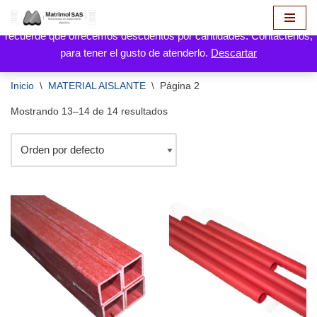
Hola! aquí puede hacer solicitud de cotización de sus productos,
recuerde que ofrecemos descuentos por cantidades. Contáctenos,
Saltar
para tener el gusto de atenderlo.
Descartar
al
contenido
Inicio
\
MATERIAL AISLANTE
\
Página 2
Mostrando 13–14 de 14 resultados