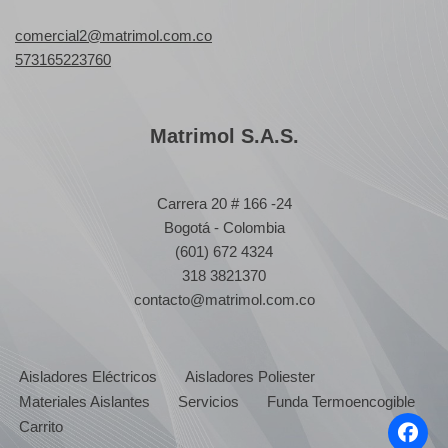
comercial2@matrimol.com.co
573165223760
Matrimol S.A.S.
Carrera 20 # 166 -24
Bogotá - Colombia
(601) 672 4324
318 3821370
contacto@matrimol.com.co
Aisladores Eléctricos
Aisladores Poliester
Materiales Aislantes
Servicios
Funda Termoencogible
Carrito